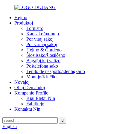
Hejmo
Produktoj
Tornistro
Kartsako/monujo
Por viraj sakoj
Por virinaj sakoj
Hejmo & Ĝardeno
Ŝlosilsako/ŝlosilĉeno
Bagaĵoj kaj valizo
Poŝtelefona sako
Tenilo de pasporto/identigkarto
Monujo/Kluĉilo
Novaĵoj
Oftaj Demandoj
Kompanio Profilo
Kial Elekti Nin
Fabrikejo
Kontaktu Nin
English