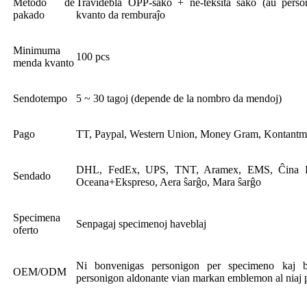
Metodo de
Travidebla OPP-sako + ne-teksita sako (aŭ person
pakado
kvanto da remburaĵo
Minimuma
100 pcs
menda kvanto
Sendotempo
5 ~ 30 tagoj (depende de la nombro da mendoj)
Pago
TT, Paypal, Western Union, Money Gram, Kontant
DHL, FedEx, UPS, TNT, Aramex, EMS, Ĉina Po
Sendado
Oceana+Ekspreso, Aera ŝarĝo, Mara ŝarĝo
Specimena
Senpagaj specimenoj haveblaj
oferto
Ni bonvenigas personigon per specimeno kaj b
OEM/ODM
personigon aldonante vian markan emblemon al niaj 