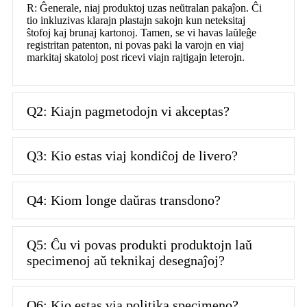
R: Ĝenerale, niaj produktoj uzas neŭtralan pakaĵon. Ĉi
tio inkluzivas klarajn plastajn sakojn kun neteksitaj
ŝtofoj kaj brunaj kartonoj. Tamen, se vi havas laŭleĝe
registritan patenton, ni povas paki la varojn en viaj
markitaj skatoloj post ricevi viajn rajtigajn leterojn.
Q2: Kiajn pagmetodojn vi akceptas?
Q3: Kio estas viaj kondiĉoj de livero?
Q4: Kiom longe daŭras transdono?
Q5: Ĉu vi povas produkti produktojn laŭ
specimenoj aŭ teknikaj desegnaĵoj?
Q6: Kio estas via politika specimeno?