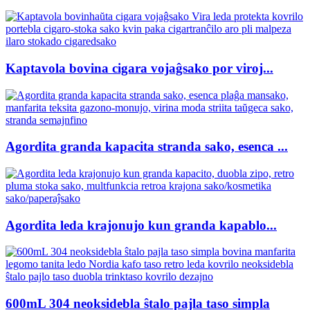
Kaptavola bovina cigara vojaĝsako por viroj...
Agordita granda kapacita stranda sako, esenca ...
Agordita leda krajonujo kun granda kapablo...
600mL 304 neoksidebla ŝtalo pajla taso simpla