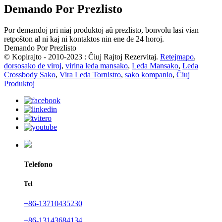
Demando Por Prezlisto
Por demandoj pri niaj produktoj aŭ prezlisto, bonvolu lasi vian
retpoŝton al ni kaj ni kontaktos nin ene de 24 horoj.
Demando Por Prezlisto
© Kopirajto - 2010-2023 : Ĉiuj Rajtoj Rezervitaj.
Retejmapo
,
dorsosako de viroj
,
virina leda mansako
,
Leda Mansako
,
Leda
Crossbody Sako
,
Vira Leda Tornistro
,
sako kompanio
,
Ĉiuj
Produktoj
Telefono
Tel
+86-13710435230
+86-13143684134