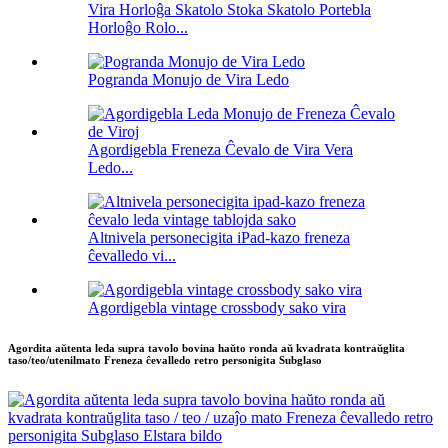
Vira Horloĝa Skatolo Stoka Skatolo Portebla
Horloĝo Rolo...
Pogranda Monujo de Vira Ledo
Agordigebla Freneza Ĉevalo de Vira Vera
Ledo...
Altnivela personecigita iPad-kazo freneza
ĉevalledo vi...
Agordigebla vintage crossbody sako vira
Agordita aŭtenta leda supra tavolo bovina haŭto ronda aŭ kvadrata kontraŭglita
taso/teo/utenilmato Freneza ĉevalledo retro personigita Subglaso