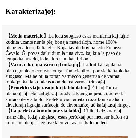
Karakterizaĵoj:
【Metia materialo】
La leda subglaso estas manfarita kaj fajne
kudrita uzante nur la plej bonajn materialojn, nome 100%
plengrena ledo, farita el la Kapa tavolo bovina ledo Freneza
Ĉevalo. Ĝi povas daŭri dum la tuta vivo, kaj kun la paso de
tempo kaj uzado, ledo akiros unikan brilon.
【Varmaj kaj malvarmaj trinkaĵoj】
La fortika kaj daŭra
plena grenledo certigas longan funkcidaŭron por via kaftablo kaj
subglaso. Malhelpu la fortan varmecon generitan de varmaj
trinkaĵoj kaj la kondensadon de malvarmaj trinkaĵoj.
【Protektu viajn tasojn kaj tabloplaton】
Ĉi tiuj ĉarmaj
plengrajnaj ledaj subglasoj provizas bonegan protekton por la
surfaco de via tablo. Protektu vian amatan rozarbon aŭ aliajn
altvalorajn lignajn surfacojn de akvomarkoj aŭ kafaj tasaj ringoj.
【La perfekta kunulo por via tablo】
Ĉi tiuj bele kudritaj
mane dikaj ledaj subglasoj estas perfektaj por meti sur kafon aŭ
kuirejan tablojn, negrave kien vi iras por kafo aŭ teo.