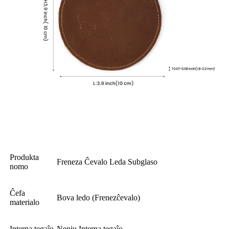
Produkta
Freneza Ĉevalo Leda Subglaso
nomo
Ĉefa
Bova ledo (Frenezĉevalo)
materialo
Interna tegaĵo
Neniu Interna tegaĵo