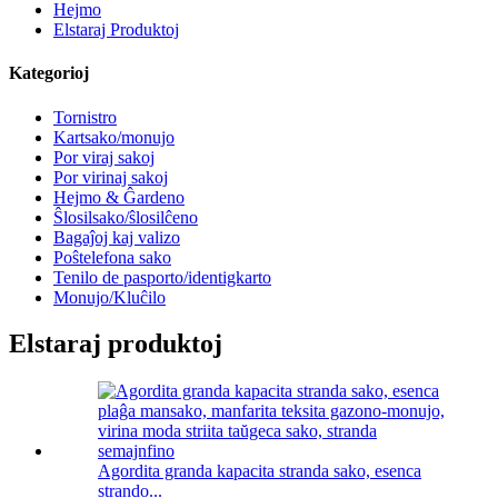
Hejmo
Elstaraj Produktoj
Kategorioj
Tornistro
Kartsako/monujo
Por viraj sakoj
Por virinaj sakoj
Hejmo & Ĝardeno
Ŝlosilsako/ŝlosilĉeno
Bagaĵoj kaj valizo
Poŝtelefona sako
Tenilo de pasporto/identigkarto
Monujo/Kluĉilo
Elstaraj produktoj
Agordita granda kapacita stranda sako, esenca
strando...