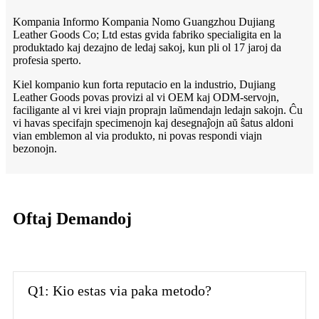
Kompania Informo Kompania Nomo Guangzhou Dujiang
Leather Goods Co; Ltd estas gvida fabriko specialigita en la
produktado kaj dezajno de ledaj sakoj, kun pli ol 17 jaroj da
profesia sperto.
Kiel kompanio kun forta reputacio en la industrio, Dujiang
Leather Goods povas provizi al vi OEM kaj ODM-servojn,
faciligante al vi krei viajn proprajn laŭmendajn ledajn sakojn. Ĉu
vi havas specifajn specimenojn kaj desegnaĵojn aŭ ŝatus aldoni
vian emblemon al via produkto, ni povas respondi viajn
bezonojn.
Oftaj Demandoj
Q1: Kio estas via paka metodo?