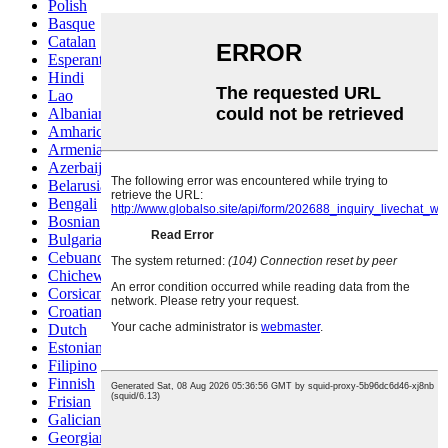
Polish
Basque
Catalan
Esperanto
Hindi
Lao
Albanian
Amharic
Armenian
Azerbaijani
Belarusian
Bengali
Bosnian
Bulgarian
Cebuano
Chichewa
Corsican
Croatian
Dutch
Estonian
Filipino
Finnish
Frisian
Galician
Georgian