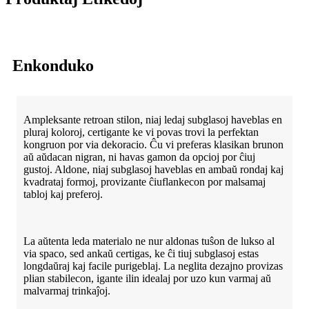
Enkonduko
Ampleksante retroan stilon, niaj ledaj subglasoj haveblas en
pluraj koloroj, certigante ke vi povas trovi la perfektan
kongruon por via dekoracio. Ĉu vi preferas klasikan brunon
aŭ aŭdacan nigran, ni havas gamon da opcioj por ĉiuj
gustoj. Aldone, niaj subglasoj haveblas en ambaŭ rondaj kaj
kvadrataj formoj, provizante ĉiuflankecon por malsamaj
tabloj kaj preferoj.
La aŭtenta leda materialo ne nur aldonas tuŝon de lukso al
via spaco, sed ankaŭ certigas, ke ĉi tiuj subglasoj estas
longdaŭraj kaj facile purigeblaj. La neglita dezajno provizas
plian stabilecon, igante ilin idealaj por uzo kun varmaj aŭ
malvarmaj trinkaĵoj.