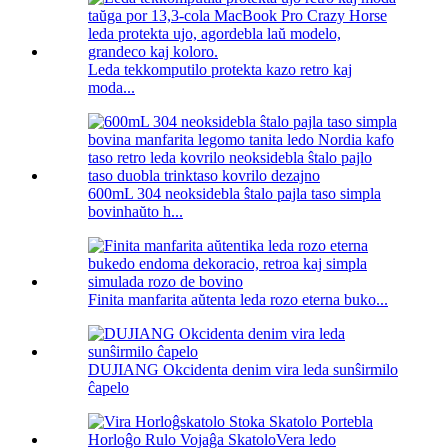
Leda tekkomputilo protekta kazo retro kaj
moda...
600mL 304 neoksidebla ŝtalo pajla taso simpla
bovinhaŭto h...
Finita manfarita aŭtenta leda rozo eterna buko...
DUJIANG Okcidenta denim vira leda sunŝirmilo
ĉapelo