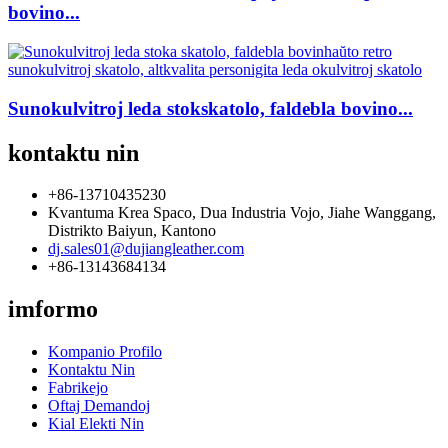
bovino...
Sunokulvitroj leda stokskatolo, faldebla bovino...
kontaktu nin
+86-13710435230
Kvantuma Krea Spaco, Dua Industria Vojo, Jiahe Wanggang,
Distrikto Baiyun, Kantono
dj.sales01@dujiangleather.com
+86-13143684134
imformo
Kompanio Profilo
Kontaktu Nin
Fabrikejo
Oftaj Demandoj
Kial Elekti Nin