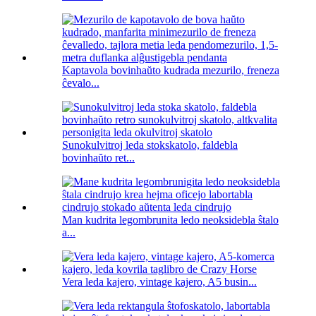
Kaptavola bovinhaŭto kudrada mezurilo, freneza
ĉevalo...
Sunokulvitroj leda stokskatolo, faldebla
bovinhaŭto ret...
Man kudrita legombrunita ledo neoksidebla ŝtalo
a...
Vera leda kajero, vintage kajero, A5 busin...