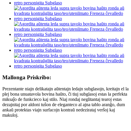
Mallonga Priskribo:
Prezentante niajn delikatajn aŭtentajn ledajn subglasojn, kreitajn el la
plej bona unuatavola bovina haŭto, ĉi tiuj subglasoj estas la perfekta
miksaĵo de funkcieco kaj stilo. Niaj rondaj neglitantaj tearoj estas
dezajnitaj por aldoni tuŝon de eleganteco al ajna tablo aranĝo, dum
ankaŭ protektas viajn surfacojn kontraŭ nedezirataj verŝoj kaj
makuloj.