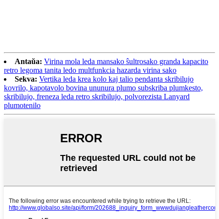
Antaŭa:
Virina mola leda mansako ŝultrosako granda kapacito
retro legoma tanita ledo multfunkcia hazarda virina sako
Sekva:
Vertika leda krea kolo kaj talio pendanta skribilujo
kovrilo, kapotavolo bovina ununura plumo subskriba plumkesto,
skribilujo, freneza leda retro skribilujo, polvorezista Lanyard
plumotenilo