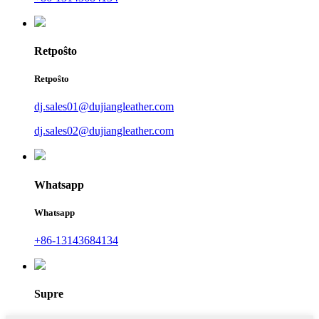
Retpoŝto
Retpoŝto
dj.sales01@dujiangleather.com
dj.sales02@dujiangleather.com
Whatsapp
Whatsapp
+86-13143684134
Supre