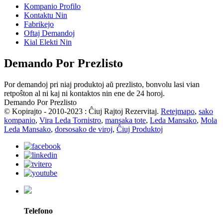
Kompanio Profilo
Kontaktu Nin
Fabrikejo
Oftaj Demandoj
Kial Elekti Nin
Demando Por Prezlisto
Por demandoj pri niaj produktoj aŭ prezlisto, bonvolu lasi vian
retpoŝton al ni kaj ni kontaktos nin ene de 24 horoj.
Demando Por Prezlisto
© Kopirajto - 2010-2023 : Ĉiuj Rajtoj Rezervitaj.
Retejmapo
,
sako
kompanio
,
Vira Leda Tornistro
,
mansaka tote
,
Leda Mansako
,
Mola
Leda Mansako
,
dorsosako de viroj
,
Ĉiuj Produktoj
Telefono