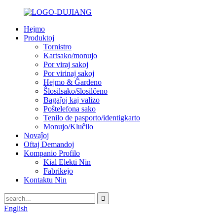
Hejmo
Produktoj
Tornistro
Kartsako/monujo
Por viraj sakoj
Por virinaj sakoj
Hejmo & Ĝardeno
Ŝlosilsako/ŝlosilĉeno
Bagaĵoj kaj valizo
Poŝtelefona sako
Tenilo de pasporto/identigkarto
Monujo/Kluĉilo
Novaĵoj
Oftaj Demandoj
Kompanio Profilo
Kial Elekti Nin
Fabrikejo
Kontaktu Nin
English