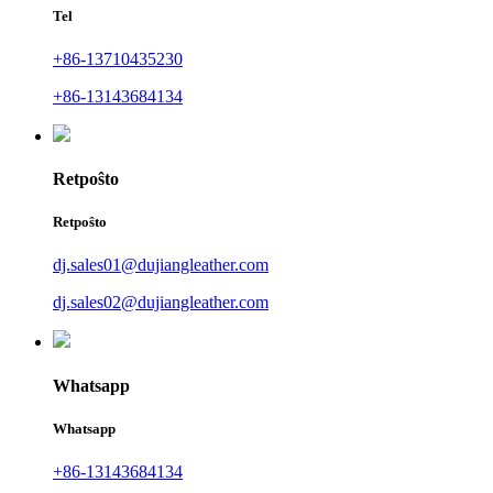
Tel
+86-13710435230
+86-13143684134
Retpoŝto
Retpoŝto
dj.sales01@dujiangleather.com
dj.sales02@dujiangleather.com
Whatsapp
Whatsapp
+86-13143684134