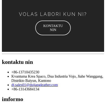
VOLAS LABORI KUN NI?
KONTAKTU
NIN
kontaktu nin
+86-13710435230
Kvantuma Krea Spaco, Dua Industria Vojo, Jiahe Wanggang,
Distrikto Baiyun, Kantono
dj.sales01@dujiangleather.com
+86-13143684134
imformo